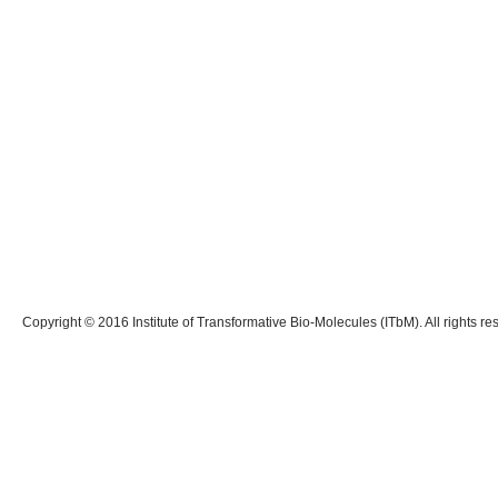
Copyright © 2016 Institute of Transformative Bio-Molecules (ITbM). All rights re