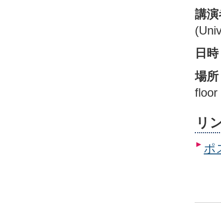
講演
(Univ
日時
場所
floor
リ
ポ