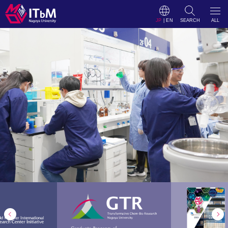
JP
|
EN
SEARCH
ALL