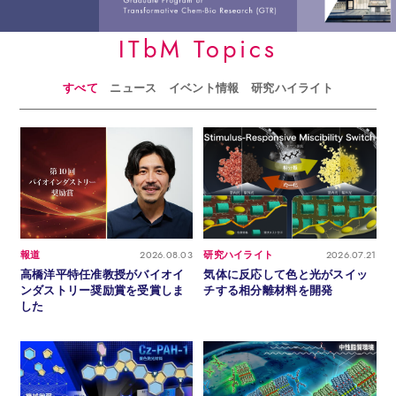
ITbM Topics
すべて
ニュース
イベント情報
研究ハイライト
2026.08.03
2026.07.21
報道
研究ハイライト
高橋洋平特任准教授がバイオイ
気体に反応して色と光がスイッ
ンダストリー奨励賞を受賞しま
チする相分離材料を開発
した