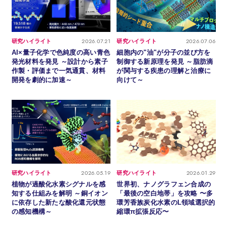
2026.07.21
2026.07.06
研究ハイライト
研究ハイライト
AI×量子化学で色純度の高い青色
細胞内の"油"が分子の並び方を
発光材料を発見 ～設計から素子
制御する新原理を発見 ～脂肪滴
作製・評価まで一気通貫、材料
が関与する疾患の理解と治療に
開発を劇的に加速～
向けて～
2026.05.19
2026.01.29
研究ハイライト
研究ハイライト
植物が過酸化水素シグナルを感
世界初、ナノグラフェン合成の
知する仕組みを解明 ～銅イオン
「最後の空白地帯」を攻略 〜多
に依存した新たな酸化還元状態
環芳香族炭化水素のL領域選択的
の感知機構～
縮環π拡張反応〜