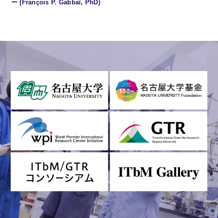
ー (François P. Gabbaï, PhD)