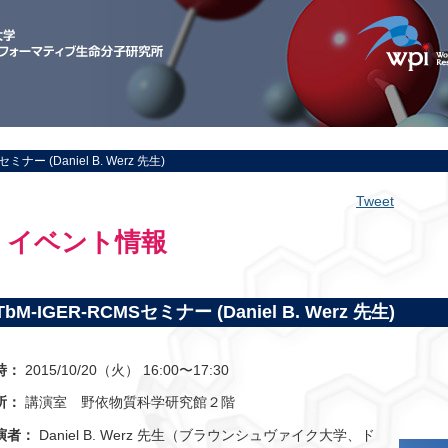
セミナー (Daniel B. Werz 先生)
Tweet
イベント情報
TbM-IGER-RCMSセミナー (Daniel B. Werz 先生)
時：
2015/10/20（火） 16:00〜17:30
所：
講演室 野依物質科学研究館２階
演者：
Daniel B. Werz 先生（ブラウンシュヴァイク大学、ド