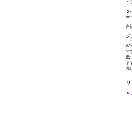
イ
タ
and
言
プ
W
で
倣
ま
究
リ