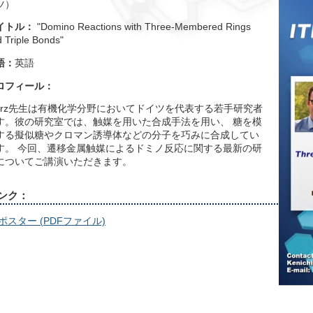
ツ）
イトル：
"Domino Reactions with Three-Membered Rings
 Triple Bonds"
語：
英語
ロフィール：
erz先生は有機化学分野においてドイツを代表する若手研究者
す。彼の研究室では、触媒を用いた合成手法を用い、 糖を模
する擬似糖やクロマン誘導体などの分子を巧みに合成してい
す。 今回、遷移金属触媒によるドミノ反応に関する最新の研
についてご講演いただきます。
ンク：
ポスター (PDFファイル)