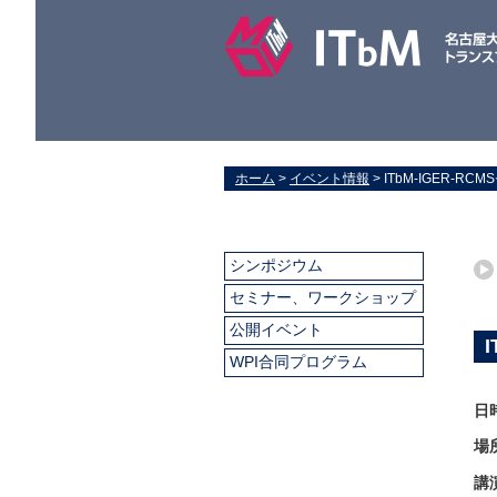
ホーム
>
イベント情報
> ITbM-IGER-RCMS
シンポジウム
セミナー、ワークショップ
公開イベント
I
WPI合同プログラム
日
場
講