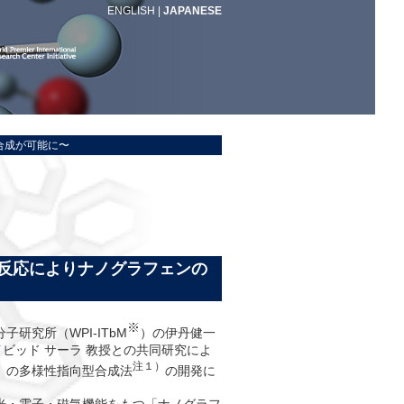
ENGLISH
|
JAPANESE
合成が可能に〜
新反応によりナノグラフェンの
※
分子研究所（
WPI-ITbM
）の伊丹健一
イビッド サーラ 教授との共同研究によ
注１）
」の多様性指向型合成法
の開発に