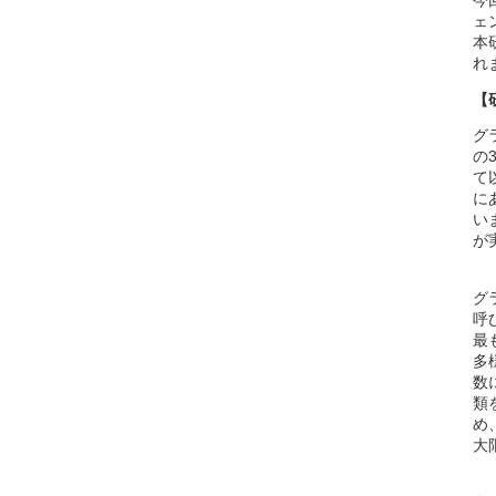
今
ェ
本
れ
【
グ
の
て
に
い
が
グ
呼
最
多
数
類
め
大