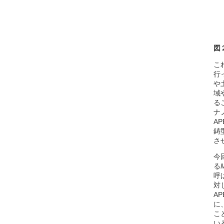
図
こ
行
や
域
る
ナ
A
鋳
さ
今
る
呼
対
A
に
こ
い