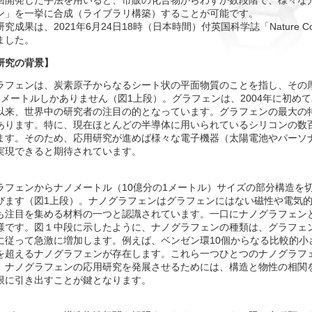
回開発した手法を用いると、市販の化合物からわずか数段階で、様々な
ン」を一挙に合成（ライブラリ構築）することが可能です。
研究成果は、
2021
年
6
月
24
日
18
時（日本時間）付英国科学誌「
Nature C
ました。
研究の背景】
ラフェンは、炭素原子からなるシート状の平面物質のことを指し、その厚
3メートルしかありません（図1上段）。グラフェンは、2004年に初めて
以来、世界中の研究者の注目の的となっています。グラフェンの最大の
あります。特に、現在ほとんどの半導体に用いられているシリコンの数
ます。そのため、応用研究が進めば様々な電子機器（太陽電池やパーソ
実現できると期待されています。
ラフェンからナノメートル（10億分の1メートル）サイズの部分構造を
びます（図1上段）。ナノグラフェンはグラフェンにはない磁性や電気
も注目を集める材料の一つと認識されています。一口にナノグラフェン
様です。図１中段に示したように、ナノグラフェンの種類は、グラフェ
に従って急激に増加します。例えば、ベンゼン環10個からなる比較的小さ
を超えるナノグラフェンが存在します。これら一つひとつのナノグラフ
、ナノグラフェンの応用研究を発展させるためには、構造と物性の相関
限に引き出すことが鍵となります。