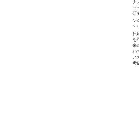
ナ
ラ
研
ン
２
反
を
来
わ
と
考