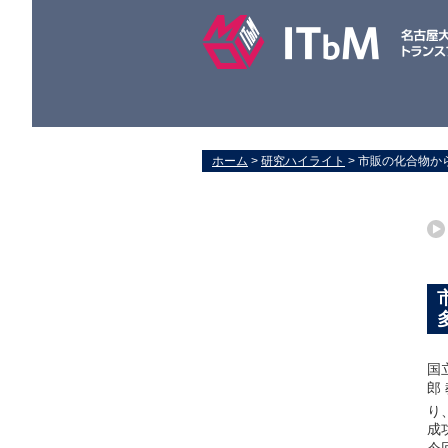
ホーム
>
研究ハイライト
> 市販の化合物
国
郎
り
成