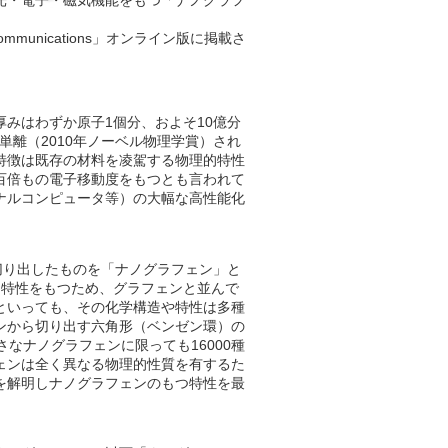
光・電子・磁気機能をもつ「ナノグラフ
ommunications
」オンライン版に掲載さ
みはわずか原子1個分、およそ10億分
単離（2010年ノーベル物理学賞）され
特徴は既存の材料を凌駕する物理的特性
百倍もの電子移動度をもつとも言われて
ナルコンピュータ等）の大幅な高性能化
切り出したものを「ナノグラフェン」と
的特性をもつため、グラフェンと並んで
といっても、その化学構造や特性は多種
ンから切り出す六角形（ベンゼン環）の
なナノグラフェンに限っても16000種
ェンは全く異なる物理的性質を有するた
を解明しナノグラフェンのもつ特性を最