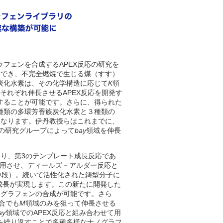
フェンを合成するAPEX反応の研究を
手でき、不完全燃焼で生じる煤（すす）
炭化水素は、その化学構造に応じて
K
領
それぞれ伸長させるAPEX反応を開発す
することが可能です。さらに、得られた
種類の多環芳香族炭化水素と３種類の
になります。伊丹教授らはこれまでに、
外の研究グループによって
bay
領域を伸長
より、第3のテンプレート成長反応であ
作用させ、ディールズ－アルダー反応と
中段）。続いて活性化された鋳型分子に
成長が実現します。この新たに開発した
ノグラフェンの合成が可能です。さら
合でも
M
領域のみを狙って伸長させる
ay
領域でのAPEX反応と組み合わせて用
を繰り返すことで多種多様なナノグラフ