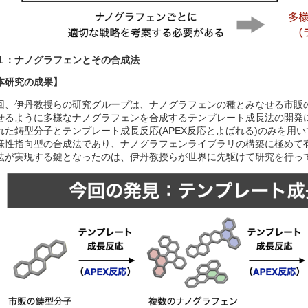
１：ナノグラフェンとその合成法
本研究の成果】
回、伊丹教授らの研究グループは、ナノグラフェンの種とみなせる市販
せるように多様なナノグラフェンを合成するテンプレート成長法の開発
れた鋳型分子とテンプレート成長反応(APEX反応とよばれる)のみを用
様性指向型の合成法であり、ナノグラフェンライブラリの構築に極めて
法が実現する鍵となったのは、伊丹教授らが世界に先駆けて研究を行って