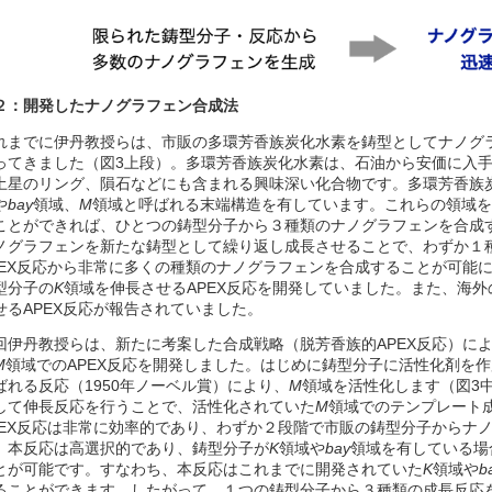
２：開発したナノグラフェン合成法
れまでに伊丹教授らは、市販の多環芳香族炭化水素を鋳型としてナノグラ
ってきました（図3上段）。多環芳香族炭化水素は、石油から安価に入
土星のリング、隕石などにも含まれる興味深い化合物です。多環芳香族
や
bay
領域、
M
領域と呼ばれる末端構造を有しています。これらの領域を
ことができれば、ひとつの鋳型分子から３種類のナノグラフェンを合成
ノグラフェンを新たな鋳型として繰り返し成長させることで、わずか１
PEX反応から非常に多くの種類のナノグラフェンを合成することが可能
型分子の
K
領域を伸長させるAPEX反応を開発していました。また、海
せるAPEX反応が報告されていました。
回伊丹教授らは、新たに考案した合成戦略（脱芳香族的APEX反応）に
M
領域でのAPEX反応を開発しました。はじめに鋳型分子に活性化剤を
ばれる反応（1950年ノーベル賞）により、
M
領域を活性化します（図3
して伸長反応を行うことで、活性化されていた
M
領域でのテンプレート
PEX反応は非常に効率的であり、わずか２段階で市販の鋳型分子からナ
、本反応は高選択的であり、鋳型分子が
K
領域や
bay
領域を有している場
とが可能です。すなわち、本反応はこれまでに開発されていた
K
領域や
b
ることができます。したがって、１つの鋳型分子から３種類の成長反応