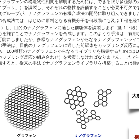
ノグラフェンの構造物性相関を解明するためには、できる限り多種類の
イブラリ」）を調製し、それぞれの物性を評価することが必要不可欠で
究グループが、ナノグラフェンの有機合成法の開発に取り組んできまし
の合成法では、はじめに原料となる有機分子を何段階にも及ぶ工程を経
）
）し、目的のナノグラフェンに適した前駆体を調製します（図１下段
応を施すことでナノグラフェンを合成します。このような手法は、有用
可能にしましたが、多様なナノグラフェンからなるナノグラフェンライ
の手法は、目的のナノグラフェンに適した前駆体をカップリング反応に
ち、100種類のナノグラフェンからなるライブラリを構築するためには1
カップリング反応の組み合わせ）を考案しなければなりません。したが
慮すると、従来の手法でナノグラフェンライブラリを構築することは極