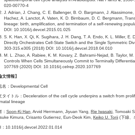
020-00770-4
J. Adrian, J. Chang, C. E. Ballenger, B. O. Bargmann, J. Alassimone, 
Hachez, A. Lanctot, A. Vaten, K. D. Birnbaum, D. C. Bergmann, Tran
lineage: birth, amplification, and termination of a self-renewing popul
DOI: 10.1016/j.devcel.2015.01.025
S. K. Han, X. Qi, K. Sugihara, J. H. Dang, T. A. Endo, K. L. Miller, E. 
Directly Orchestrates Cell-State Switch and the Single Symmetric Di
303-315.e305 (2018) DOI: 10.1016/j.devcel.2018.04.010
M. L. Zhao, A. Rabiee, K. M. Kovary, Z. Bahrami-Nejad, B. Taylor, M.
Controls When Cells Simultaneously Commit to Terminally Differentiat
107769 (2020) DOI: 10.1016/j.celrep.2020.107769
論文情報】
名：Developmental Cell
イトル：Deceleration of the cell cycle underpins a switch from prolifera
matal lineage
者：
Soon-Ki Han
, Arvid Herrmann, Jiyuan Yang,
Rie Iwasaki
, Tomoaki 
suke Kimura, Crisanto Gutierrez, Eun-Deok Kim,
Keiko U. Torii
(下線、
I：10.1016/j.devcel.2022.01.014