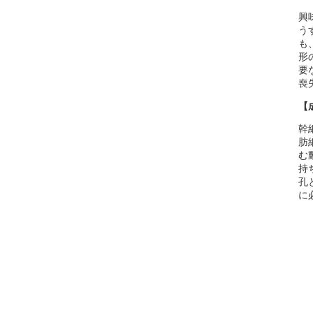
興
う
も
形
要
喪
【
幹
肪
む
持
孔
に