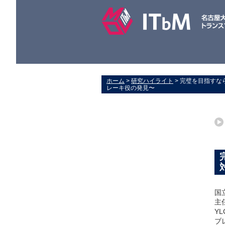
ホーム
>
研究ハイライト
> 完璧を目指す
レーキ役の発見〜
国
主
Y
ブ