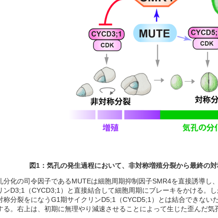
図
1
：気孔の発生過程において、非対称増殖分裂から最終の対
孔分化の司令因子であるMUTEは細胞周期抑制因子SMR4を直接誘導し、
リンD3;1（CYCD3;1）と直接結合して細胞周期にブレーキをかける。し
対称分裂をになうG1期サイクリンD5;1（CYCD5;1）とは結合でき
する。右上は、初期に無理やり減速させることによって生じた歪んだ気