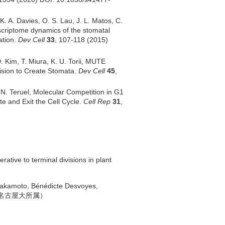
K. A. Davies, O. S. Lau, J. L. Matos, C.
scriptome dynamics of the stomatal
ation.
Dev Cell
33
, 107-118 (2015)
D. Kim, T. Miura, K. U. Torii, MUTE
vision to Create Stomata.
Dev Cell
45
,
 N. Teruel, Molecular Competition in G1
e and Exit the Cell Cycle.
Cell Rep
31
,
tive to terminal divisions in plant
Sakamoto, Bénédicte Desvoyes,
名古屋大所属）