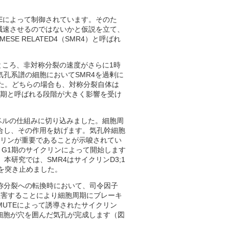
Eによって制御されています。そのた
減速させるのではないかと仮説を立て、
E RELATED4（SMR4）と呼ばれ
ところ、非対称分裂の速度がさらに1時
孔系譜の細胞においてSMR4を過剰に
た。どちらの場合も、対称分裂自体は
G1期と呼ばれる段階が大きく影響を受け
ベルの仕組みに切り込みました。細胞周
合し、その作用を妨げます。気孔幹細胞
クリンが重要であることが示唆されてい
うG1期のサイクリンによって開始します
献3）。本研究では、SMR4はサイクリンD3;1
とを突き止めました。
称分裂への転換時において、司令因子
を阻害することにより細胞周期にブレーキ
UTEによって誘導されたサイクリン
辺細胞が穴を囲んだ気孔が完成します（図