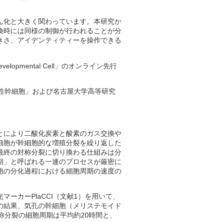
ん化と大きく関わっています。本研究か
換時には同様の制御が行われることが分
きさ、アイデンティティーを操作できる
opmental Cell」のオンライン先行
性幹細胞」および名古屋大学高等研究
とにより二酸化炭素と酸素のガス交換や
細胞が幹細胞的な増殖分裂を繰り返した
最終の対称分裂に切り換わる仕組みは分
期」と呼ばれる一連のプロセスが厳密に
胞の分化過程における細胞周期の速度の
ーカーPlaCCI（文献1）を用いて、
の結果、気孔の幹細胞（メリステモイド
称分裂の細胞周期は平均約20時間と、