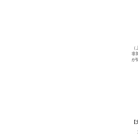
（
非
が
【