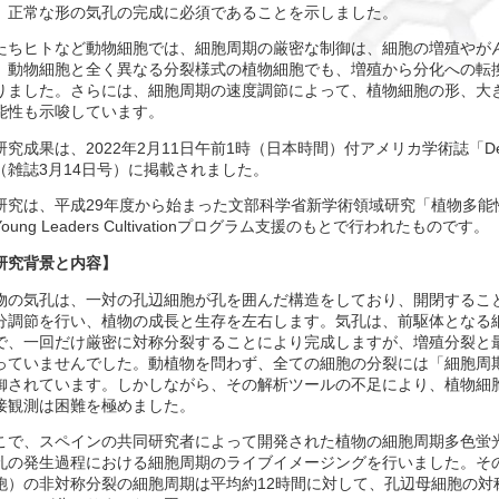
、正常な形の気孔の完成に必須であることを示しました。
たちヒトなど動物細胞では、細胞周期の厳密な制御は、細胞の増殖やが
、動物細胞と全く異なる分裂様式の植物細胞でも、増殖から分化への転
りました。さらには、細胞周期の速度調節によって、植物細胞の形、大
能性も示唆しています。
研究成果は、2022年2月11日午前1時（日本時間）付アメリカ学術誌「Devel
（雑誌3月14日号）に掲載されました。
研究は、平成29年度から始まった文部科学省新学術領域研究「植物多能
oung Leaders Cultivationプログラム支援のもとで行われたものです。
研究背景と内容】
物の気孔は、一対の孔辺細胞が孔を囲んだ構造をしており、開閉するこ
分調節を行い、植物の成長と生存を左右します。気孔は、前駆体となる
で、一回だけ厳密に対称分裂することにより完成しますが、増殖分裂と
っていませんでした。動植物を問わず、全ての細胞の分裂には「細胞周
御されています。しかしながら、その解析ツールの不足により、植物細
接観測は困難を極めました。
こで、スペインの共同研究者によって開発された植物の細胞周期多色蛍光マ
孔の発生過程における細胞周期のライブイメージングを行いました。そ
胞）の非対称分裂の細胞周期は平均約12時間に対して、孔辺母細胞の対