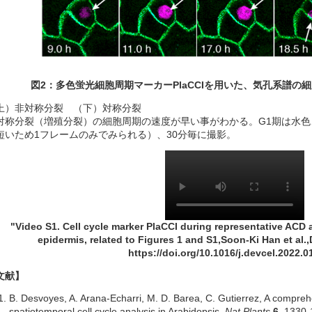
図
2
：多色蛍光細胞周期マーカー
PlaCCI
を用いた、気孔系譜の細
上）非対称分裂 （下）対称分裂
対称分裂（増殖分裂）の細胞周期の速度が早い事がわかる。G1期は水色、
短いため1フレームのみでみられる）、30分毎に撮影。
"Video S1. Cell cycle marker PlaCCI during representative ACD
epidermis, related to Figures 1 and S1,Soon-Ki Han et al.
https://doi.org/10.1016/j.devcel.2022.0
文献】
B. Desvoyes, A. Arana-Echarri, M. D. Barea, C. Gutierrez, A compreh
spatiotemporal cell cycle analysis in Arabidopsis.
Nat Plants
6
, 1330