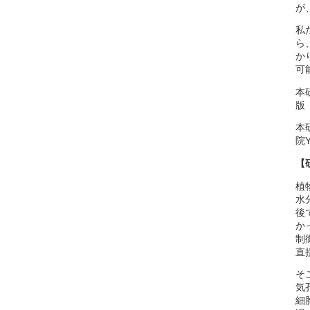
が
私
ら
か
可
本
版
本
院Y
【
植
水
後
か
制
直
そ
気
細