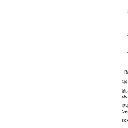
【
雑誌
論文タ
sto
著
Sei
DO