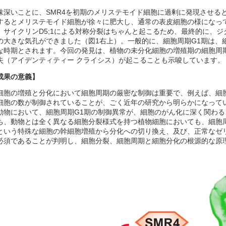
味深いことに、SMR4を初期のメリステモイド細胞に過剰に発現させる
するとメリステモイド細胞が徐々に肥大し、通常の表皮細胞の様になっ
、サイクリンD5;1による対称分裂はちゃんと起こるため、最終的に、
の大きな気孔ができました（図1右上）。一般的に、細胞周期G1期は、
な時期とされます。今回の発見は、植物の未分化細胞の増殖期の細胞周
失（アイデンティティー クライシス）が起こることも示唆しています。
成果の意義】
細胞の増殖と分化において細胞周期の厳密な制御は重要で、例えば、細
細胞の数が制御されていることが、ごく近年の研究から明らかになって
動物において、細胞周期G1期の制御異常が、細胞のがん化に深く関わ
ち、動物とは全く異なる細胞分裂様式を持つ植物細胞においても、細胞
という特殊な細胞の幹細胞増殖から分化への切り換え、及び、正常なゼ
必須であることが判明し、細胞分裂、細胞周期と細胞分化の根源的な原