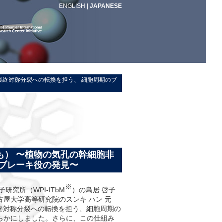
ENGLISH
|
JAPANESE
最終対称分裂への転換を担う、 細胞周期のブ
も） 〜植物の気孔の幹細胞非
ブレーキ役の発見〜
※
究所（WPI-ITbM
）の鳥居 啓子
屋大学高等研究院のスンキ ハン 元
終対称分裂への転換を担う、細胞周期の
らかにしました。さらに、この仕組み