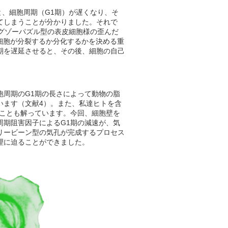
と、細胞周期（G1期）が遅くなり、そ
てしまうことが分かりました。それで
ジグゾーパズル型の表皮細胞様の歪んだ
細胞が分裂するか分化するかを決める重
期を遅延させると、その後、細胞の自己
胞周期のG1期の長さによって動物の脂
います（文献4）。また、私達ヒトを含
ることも解っています。今回、細胞壁を
周期阻害因子によるG1期の減速が、気
リービーン型の気孔が完成するプロセス
理に迫ることができました。