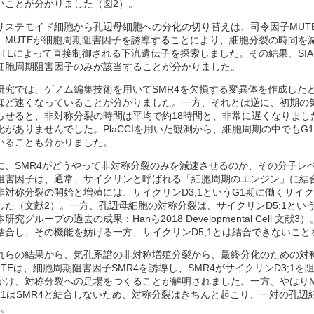
いことが分かりました（図2）。
リステモイド細胞から孔辺母細胞への分化の切り替えは、司令因子MUT
、MUTEが細胞周期阻害因子を誘導することにより、細胞分裂の時間を
UTEによって直接制御される下流遺伝子を探索しました。その結果、SIAMES
細胞周期阻害因子のみが該当することが分かりました。
研究では、ゲノム編集技術を用いてSMR4を欠損する変異体を作成した
ほど速くなっていることが分かりました。一方、それとは逆に、初期の気
らせると、非対称分裂の時間は平均で約18時間と、非常に遅くなりまし
化がありませんでした。PlaCCIを用いた観測から、細胞周期の中でも
いることも分かりました。
に、SMR4がどうやって非対称分裂のみを減速させるのか、その分子レ
阻害因子は、通常、サイクリンと呼ばれる「細胞周期のエンジン」に結
非対称分裂の開始と増殖には、サイクリンD3;1というG1期に働くサイ
した（文献2）。一方、孔辺母細胞の対称分裂は、サイクリンD5;1とい
研究グループの過去の成果：Hanら2018 Developmental Cell 文
結合し、その機能を妨げる一方、サイクリンD5;1とは結合できないこ
れらの結果から、気孔系譜の非対称増殖分裂から、最終分化のための対
UTEは、細胞周期阻害因子SMR4を誘導し、SMR4がサイクリンD3;1
かけ、対称分裂への足場をつくることが解明されました。一方、やはりM
5;1はSMR4と結合しないため、対称分裂はきちんと起こり、一対の孔
）。