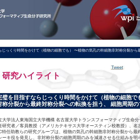
ならじっくり時間をかけて（植物の細胞でも） 〜植物の気孔の幹細胞非対称分裂から
Tweet
研究ハイライト
完璧を目指すならじっくり時間をかけて（植物の細胞で
対称分裂から最終対称分裂への転換を担う、 細胞周期の
立大学法人東海国立大学機構 名古屋大学トランスフォーマティブ生命分子研
任研究者／客員教授（アメリカテキサス大学オースティン校教授）、名古
LC特任助教らの研究グループは、植物の気孔の幹細胞非対称分裂から最
レーキ役を発見し、非対称分裂の細胞周期のみを減速させる仕組みを明