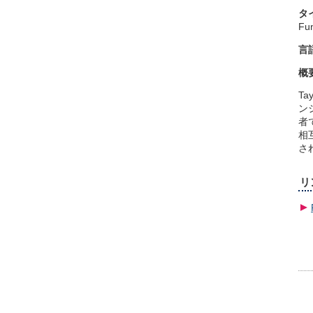
タ
Fun
言
概
T
ン
者
相
さ
リ