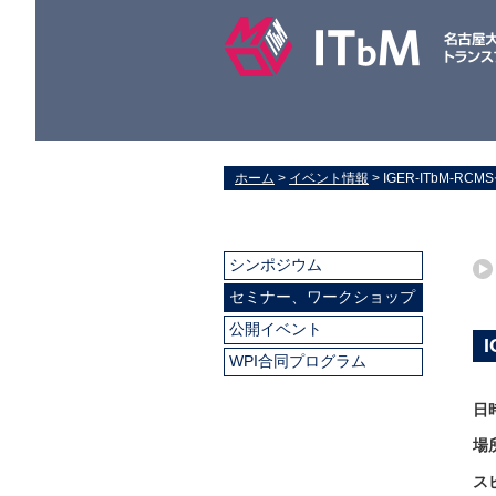
ホーム
>
イベント情報
> IGER-ITbM-RCMSセ
シンポジウム
セミナー、ワークショップ
公開イベント
I
WPI合同プログラム
日
場
ス