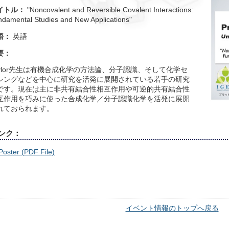
イトル：
"Noncovalent and Reversible Covalent Interactions:
damental Studies and New Applications"
語：
英語
要：
aylor先生は有機合成化学の方法論、分子認識、そして化学セ
シングなどを中心に研究を活発に展開されている若手の研究
です。現在は主に非共有結合性相互作用や可逆的共有結合性
互作用を巧みに使った合成化学／分子認識化学を活発に展開
れておられます。
ンク：
Poster (PDF File)
イベント情報のトップへ戻る