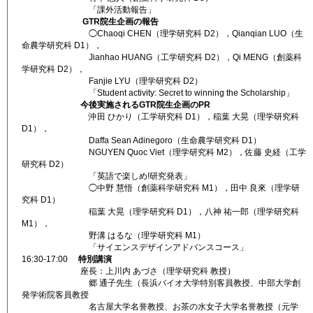
「課外活動報告」
GTR院生企画の報告
◯Chaoqi
CHEN
（理学研究科 D2），Qianqian
LUO
（生
命農学研究科 D1），
Jianhao
HUANG
（工学研究科 D2），Qi
MENG
（創薬科
学研究科 D2），
Fanjie
LYU
（理学研究科 D2）
「Student activity: Secret to winning the Scholarship」
今後実施されるGTR院生企画のPR
沖田 ひかり（工学研究科 D1），稲葉 大晃（理学研究科
D1），
Daffa Sean Adinegoro（生命農学研究科 D1）
NGUYEN Quoc Viet（理学研究科 M2），佐藤 史経（工学
研究科 D2）
「英語で楽しめ!研究発表」
◯中野 慧悟（創薬科学研究科 M1），田中 良來（理学研
究科 D1）
稲葉 大晃（理学研究科 D1），八神 祐一郎（理学研究科
M1），
野溝 はるな（理学研究科 M1）
「サイエンスデザインアドバンスコース」
16:30-17:00
特別講演
座長：上川内 あづさ（理学研究科 教授）
郷 通子先生（長浜バイオ大学特別客員教授、中部大学創
発学術院客員教授
名古屋大学名誉教授、お茶の水女子大学名誉教授（元学