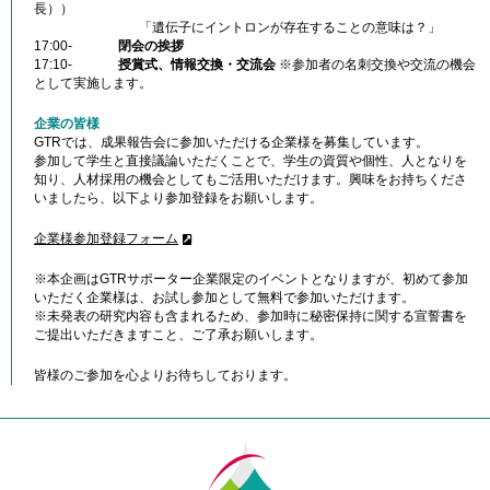
長））
「遺伝子にイントロンが存在することの意味は？」
17:00-
閉会の挨拶
17:10-
授賞式、情報交換・交流会
※参加者の名刺交換や交流の機会
として実施します。
企業の皆様
GTR
では、成果報告会に参加いただける企業様を募集しています。
参加して学生と直接議論いただくことで、学生の資質や個性、人となりを
知り、人材採用の機会としてもご活用いただけます。興味をお持ちくださ
いましたら、以下より参加登録をお願いします。
企業様参加登録フォーム
※本企画はGTRサポーター企業限定のイベントとなりますが、初めて参加
いただく企業様は、お試し参加として無料で参加いただけます。
※未発表の研究内容も含まれるため、参加時に秘密保持に関する宣誓書を
ご提出いただきますこと、ご了承お願いします。
皆様のご参加を心よりお待ちしております。