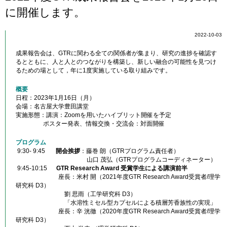
に開催します。
2022-10-03
成果報告会は、GTRに関わる全ての関係者が集まり、研究の進捗を確認す
るとともに、人と人とのつながりを構築し、新しい融合の可能性を見つけ
るための場として，年に1度実施している取り組みです。
概要
日程：2023年1月16日（月）
会場：名古屋大学豊田講堂
実施形態：講演：Zoomを用いたハイブリット開催を予定
ポスター発表、情報交換・交流会：対面開催
プログラム
9:30- 9:45
開会挨拶
：藤巻 朗（GTRプログラム責任者）
山口 茂弘（GTRプログラムコーディネーター）
9:45-10:15
GTR Research Award 受賞学生による講演前半
座長：米村 開（2021年度GTR Research Award受賞者/理学
研究科 D3）
劉 思雨（工学研究科 D3）
「水溶性ミセル型カプセルによる積層芳香族性の実現」
座長：辛 洸徹（2020年度GTR Research Award受賞者/理学
研究科 D3）