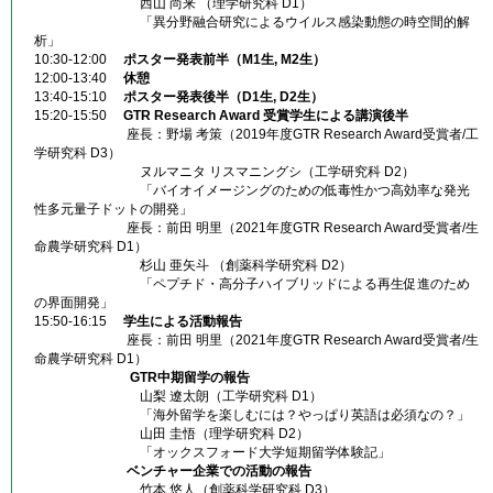
西山 尚来 （理学研究科 D1）
「異分野融合研究によるウイルス感染動態の時空間的解
析」
10:30-12:00
ポスター発表前半（M1生, M2生）
12:00-13:40
休憩
13:40-15:10
ポスター発表後半（D1生, D2生）
15:20-15:50
GTR Research Award 受賞学生による講演後半
座長：野場 考策（2019年度GTR Research Award受賞者/工
学研究科 D3）
ヌルマニタ リスマニングシ（工学研究科 D2）
「バイオイメージングのための低毒性かつ高効率な発光
性多元量子ドットの開発」
座長：前田 明里（2021年度GTR Research Award受賞者/生
命農学研究科 D1）
杉山 亜矢斗 （創薬科学研究科 D2）
「ペプチド・高分子ハイブリッドによる再生促進のため
の界面開発」
15:50-16:15
学生による活動報告
座長：前田 明里（2021年度GTR Research Award受賞者/生
命農学研究科 D1）
GTR中期留学の報告
山梨 遼太朗（工学研究科 D1）
「海外留学を楽しむには？やっぱり英語は必須なの？」
山田 圭悟（理学研究科 D2）
「オックスフォード大学短期留学体験記」
ベンチャー企業での活動の報告
竹本 悠人（創薬科学研究科 D3）