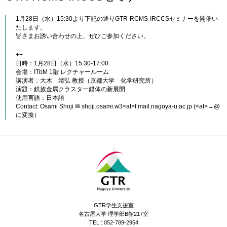
1月28日（水）15:30より下記の通りGTR-RCMS-IRCCSセミナーを開催い
たします。
皆さまお誘い合わせの上、ぜひご参加ください。
++
日時：1月28日（水）15:30-17:00
会場：ITbM 1階 レクチャールーム
講演者：大木 靖弘 教授（京都大学 化学研究所）
演題：鉄族金属クラスター錯体の新展開
使用言語：日本語
Contact: Osami Shoji ✉ shoji.osami.w3<at>f.mail.nagoya-u.ac.jp (<at>→@
に変換）
GTR学生支援室
名古屋大学 理学部B館217室
TEL : 052-789-2954