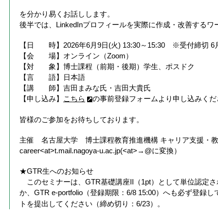
を分かり易くお話しします。
後半では、LinkedInプロフィールを実際に作成・改善する
【日 時】2026年6月9日(火) 13:30～15:30 ※受付締切 
【会 場】オンライン（Zoom）
【対 象】博士課程（前期・後期）学生、ポスドク
【言 語】日本語
【講 師】吉田まみな氏・吉田大貴氏
【申し込み】
こちら
の事前登録フォームより申し込みくだ
皆様のご参加をお待ちしております。
主催 名古屋大学 博士課程教育推進機構 キャリア支援・教育部
career<at>t.mail.nagoya-u.ac.jp(<at>→@に変換）
★GTR生へのお知らせ
このセミナーは、GTR基礎講座II（1pt）として単位認定
か、GTR e-portfolio（登録期限：6/8 15:00）へも必ず
トを提出してください（締め切り：6/23）。