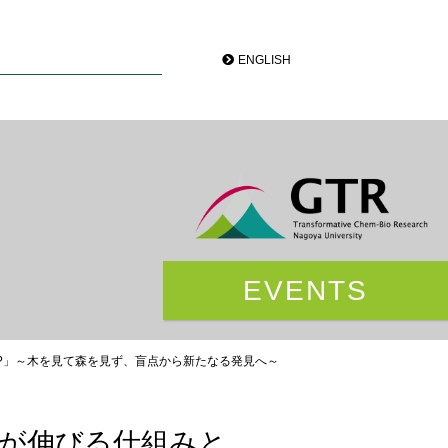
ENGLISH
EVENTS
?」～木を見て森を見ず、盲点から新たなる発見へ～
茎が伸びる仕組みと