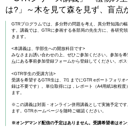
は?」～木を見て森を見ず、盲点
GTRプログラムでは、多分野の問題を考え、異分野知識の
す。講義では、GTRに参画する各部局の先生方に、各研究
きます。
<本講義は、学部生への開放科目です>
みなさまお誘い合わせの上、ぜひご参加ください。参加を希
ら
にある事前参加登録フォームから登録してください。ポス
<GTR学生の受講方法>
受講を希望するGTR生は、7
/1 までに
GTR eポートフォリ
録は不要です）。単位取得には，レポート（A4用紙1枚程
ます。
※この講義は対面・オンライン併用講義として実施予定です
ます。GTRホームページを随時ご確認ください。
※オンデマンド配信の予定はありません。受講希望者はオン