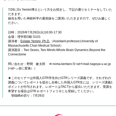
7/28にEv Yemini博士という方をお招きし、下記の通りセミナーをしていた
だきます。
線虫を用いた神経科学の最前線をご講演いただきますので、ぜひお越しく
ださい。
日時：2026年7月28日(火)16:00-17:30
会場：理学部G館 G101
講演者：
Eviatar Yemini, Ph.D.
（Assistant professor,University of
Massachusetts Chan Medical School）
講演題目：Two Sexes, Two Minds:Whole-Brain Dynamics Beyond the
Connectome
問い合わせ：野間 健太郎 ✉ noma.kentaro.f1<at>f.mail.nagoya-u.ac.jp
(<at>→@に変換））
★このセミナーは外国人GTR学生向けGTRシリーズ講義です。それぞれの
講義についてレポートを提出し合格した外国人GTR生には、シリーズ講義1
ポイントが付与されます。レポートはTACTから提出いただきます。受講を
希望する場合はGTR e-ポートフォリオにも登録してください。
登録締め切り：7月26日