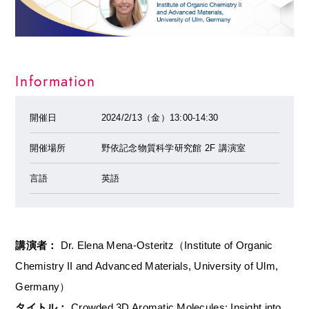
Information
開催日
2024/2/13（金）13:00-14:30
開催場所
野依記念物質科学研究館 2F 講演室
言語
英語
講演者：
Dr. Elena Mena-Osteritz（Institute of Organic
Chemistry II and Advanced Materials, University of Ulm,
Germany）
タイトル：
Crowded 3D Aromatic Molecules: Insight into