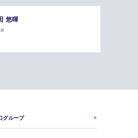
田 悠暉
佐員
口グループ