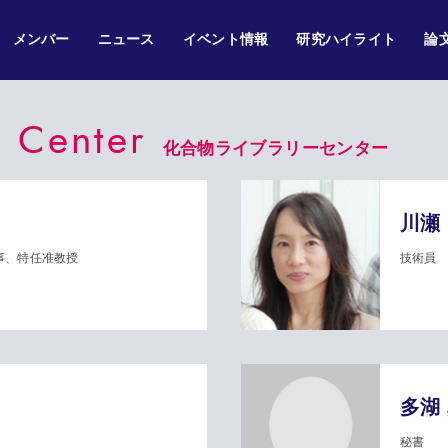
メンバー
ニュース
イベント情報
研究ハイライト
論
y Center
化合物ライブラリーセンター
川瀬
事、特任准教授
技術員
多湖
秘書