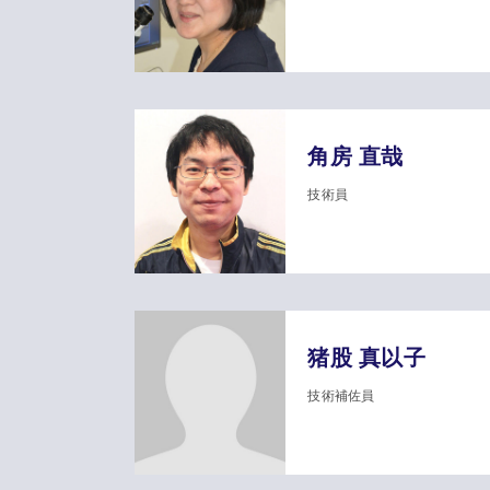
角房 直哉
技術員
猪股 真以子
技術補佐員