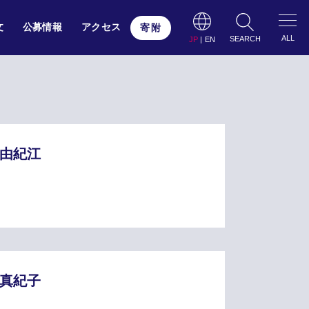
文
公募情報
アクセス
寄附
ALL
SEARCH
JP
|
EN
 由紀江
 真紀子