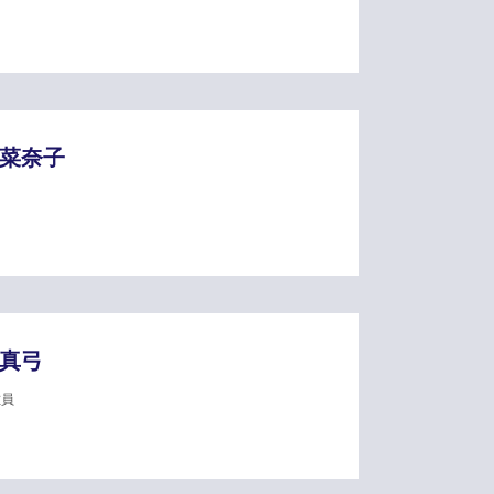
 菜奈子
 真弓
佐員