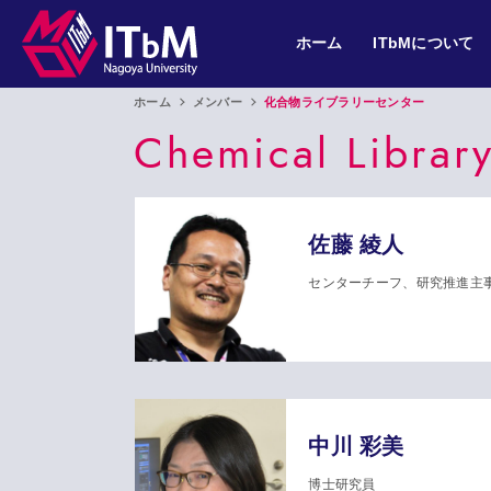
ホーム
ITbMについて
ホーム
メンバー
化合物ライブラリーセンター
Chemical Librar
佐藤 綾人
センターチーフ、研究推進主
中川 彩美
博士研究員