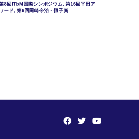
第8回ITbM国際シンポジウム, 第16回平田ア
ワード, 第6回岡崎令治・恒子賞