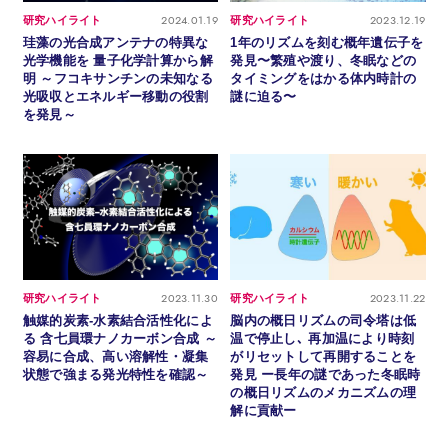
2024.01.19
2023.12.19
研究ハイライト
研究ハイライト
珪藻の光合成アンテナの特異な
1年のリズムを刻む概年遺伝子を
光学機能を 量子化学計算から解
発見〜繁殖や渡り、冬眠などの
明 ～フコキサンチンの未知なる
タイミングをはかる体内時計の
光吸収とエネルギー移動の役割
謎に迫る〜
を発見～
2023.11.30
2023.11.22
研究ハイライト
研究ハイライト
触媒的炭素-水素結合活性化によ
脳内の概日リズムの司令塔は低
る 含七員環ナノカーボン合成 ～
温で停止し､ 再加温により時刻
容易に合成、高い溶解性・凝集
がリセットして再開することを
状態で強まる発光特性を確認～
発見 ー長年の謎であった冬眠時
の概日リズムのメカニズムの理
解に貢献ー