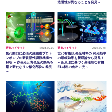
透過性が異なることを発見～
2024.02.20
2024.02.01
研究ハイライト
研究ハイライト
気孔開口に必須の細胞膜プロト
世代有機EL発光材料の 発光効率
ンポンプの新規活性調節機構の
の増幅効果を新理論から発見！
解明 ～赤色光と青色光の効果を
～新原理に基づく高性能な有機
繋ぐ新たなリン酸化部位の発見
EL材料の創出に光～
～