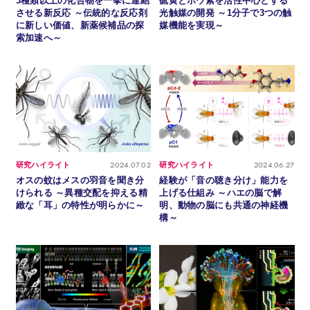
3種類以上の化合物を一挙に連結
硫黄とホウ素を活性中心とする
させる新反応 ～伝統的な反応剤
光触媒の開発 ～1分子で3つの触
に新しい価値、新薬候補品の探
媒機能を実現～
索加速へ～
2024.07.02
2024.06.27
研究ハイライト
研究ハイライト
オスの蚊はメスの羽音を聞き分
経験が「音の聴き分け」能力を
けられる ～異種交配を抑える精
上げる仕組み ～ハエの脳で解
緻な「耳」の特性が明らかに～
明、動物の脳にも共通の神経機
構～