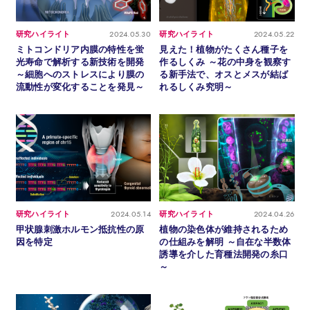
2024.05.30
2024.05.22
研究ハイライト
研究ハイライト
ミトコンドリア内膜の特性を蛍
見えた！植物がたくさん種子を
光寿命で解析する新技術を開発
作るしくみ ～花の中身を観察す
～細胞へのストレスにより膜の
る新手法で、オスとメスが結ば
流動性が変化することを発見～
れるしくみ究明～
2024.05.14
2024.04.26
研究ハイライト
研究ハイライト
甲状腺刺激ホルモン抵抗性の原
植物の染色体が維持されるため
因を特定
の仕組みを解明 ～自在な半数体
誘導を介した育種法開発の糸口
～