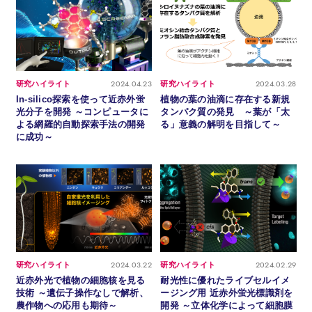
2024.04.23
2024.03.28
研究ハイライト
研究ハイライト
In-silico探索を使って近赤外蛍
植物の葉の油滴に存在する新規
光分子を開発 ～コンピュータに
タンパク質の発見 ～葉が「太
よる網羅的自動探索手法の開発
る」意義の解明を目指して～
に成功～
2024.03.22
2024.02.29
研究ハイライト
研究ハイライト
近赤外光で植物の細胞核を見る
耐光性に優れたライブセルイメ
技術 ～遺伝子操作なしで解析、
ージング用 近赤外蛍光標識剤を
農作物への応用も期待～
開発 ～立体化学によって細胞膜